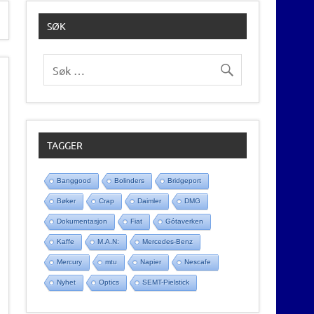
SØK
TAGGER
Banggood
Bolinders
Bridgeport
Bøker
Crap
Daimler
DMG
Dokumentasjon
Fiat
Gótaverken
Kaffe
M.A.N:
Mercedes-Benz
Mercury
mtu
Napier
Nescafe
Nyhet
Optics
SEMT-Pielstick