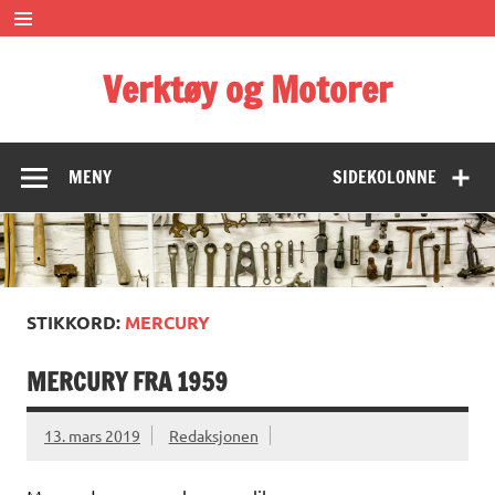
Skip
to
content
Verktøy og Motorer
Some of the important things in life
MENY
SIDEKOLONNE
STIKKORD:
MERCURY
MERCURY FRA 1959
13. mars 2019
Redaksjonen