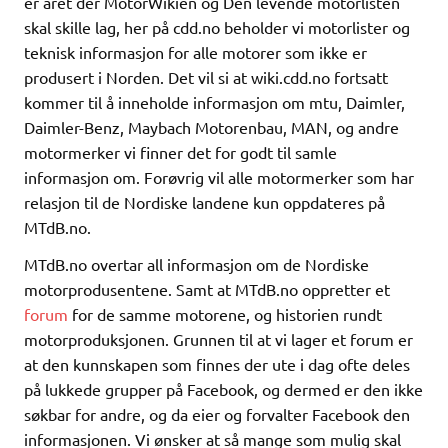
er året der MotorWikien og Den levende motorlisten
skal skille lag, her på cdd.no beholder vi motorlister og
teknisk informasjon for alle motorer som ikke er
produsert i Norden. Det vil si at wiki.cdd.no fortsatt
kommer til å inneholde informasjon om mtu, Daimler,
Daimler-Benz, Maybach Motorenbau, MAN, og andre
motormerker vi finner det for godt til samle
informasjon om. Forøvrig vil alle motormerker som har
relasjon til de Nordiske landene kun oppdateres på
MTdB.no.
MTdB.no overtar all informasjon om de Nordiske
motorprodusentene. Samt at MTdB.no oppretter et
forum
for de samme motorene, og historien rundt
motorproduksjonen. Grunnen til at vi lager et forum er
at den kunnskapen som finnes der ute i dag ofte deles
på lukkede grupper på Facebook, og dermed er den ikke
søkbar for andre, og da eier og forvalter Facebook den
informasjonen. Vi ønsker at så mange som mulig skal