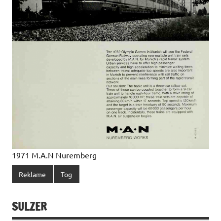
1971 M.A.N Nuremberg
Reklame
Tog
SULZER