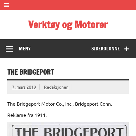
Skip
to
content
Verktøy og Motorer
Some of the important things in life
MENY
SIDEKOLONNE
THE BRIDGEPORT
7. mars 2019
Redaksjonen
The Bridgeport Motor Co., Inc., Bridgeport Conn.
Reklame fra 1911.